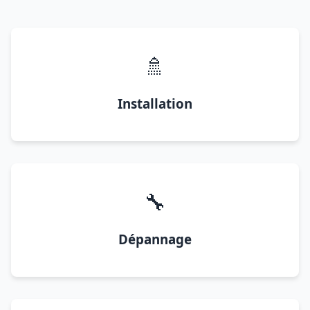
🚿
Installation
🔧
Dépannage