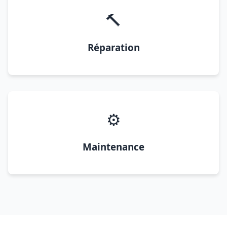
🔨
Réparation
⚙️
Maintenance