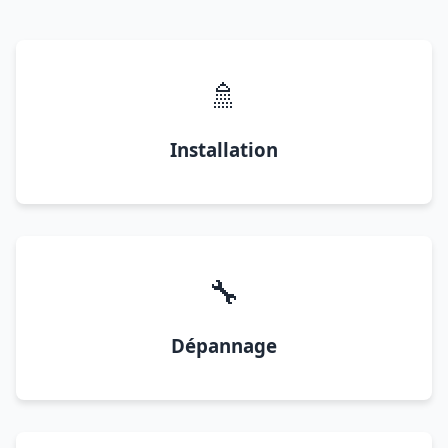
🚿
Installation
🔧
Dépannage