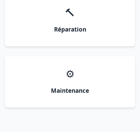
🔨
Réparation
⚙️
Maintenance