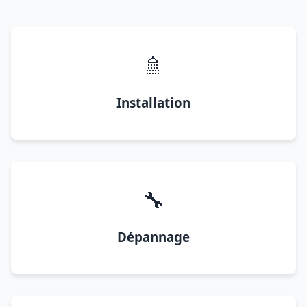
🚿
Installation
🔧
Dépannage