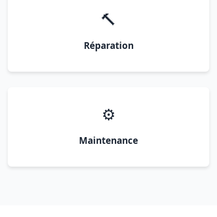
🔨
Réparation
⚙️
Maintenance