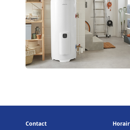
Contact
Horair