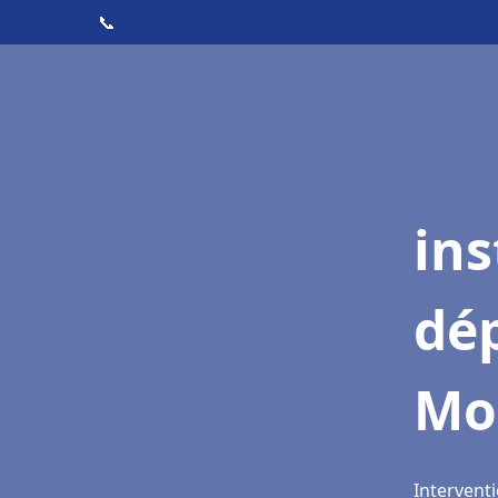
📞
ins
dé
Mo
Intervent