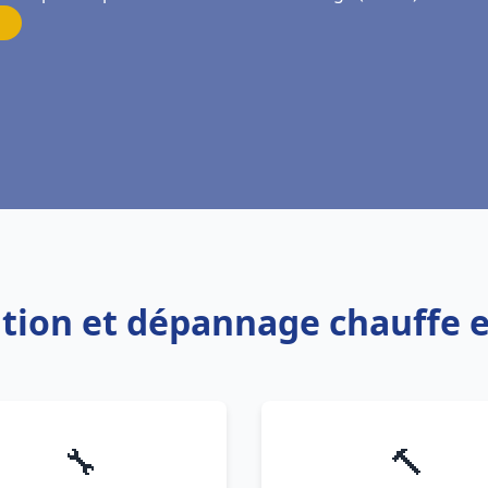
lation et dépannage chauff
🔧
🔨