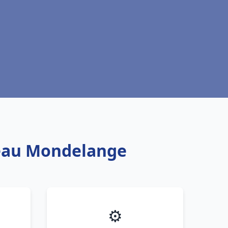
e eau Mondelange
⚙️