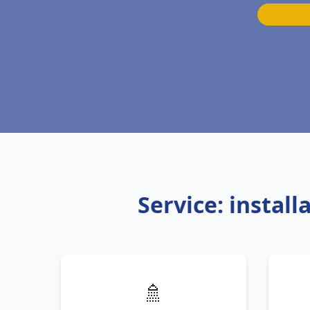
Service: instal
🚿