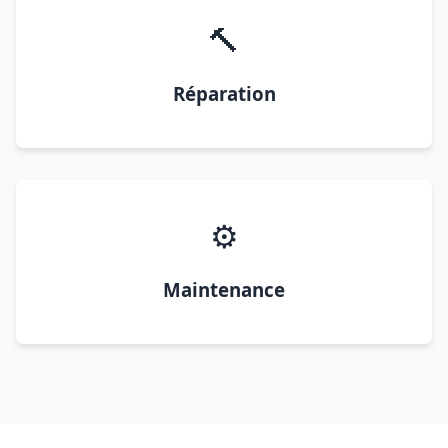
🔨
Réparation
⚙️
Maintenance