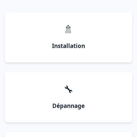
🚿
Installation
🔧
Dépannage