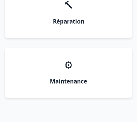
🔨
Réparation
⚙️
Maintenance