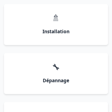
🚿
Installation
🔧
Dépannage