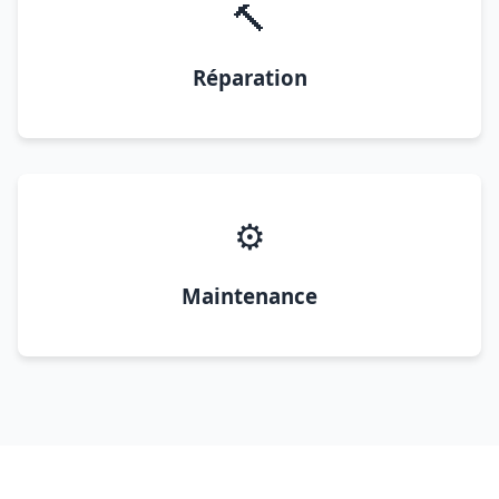
🔨
Réparation
⚙️
Maintenance