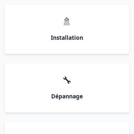
🚿
Installation
🔧
Dépannage