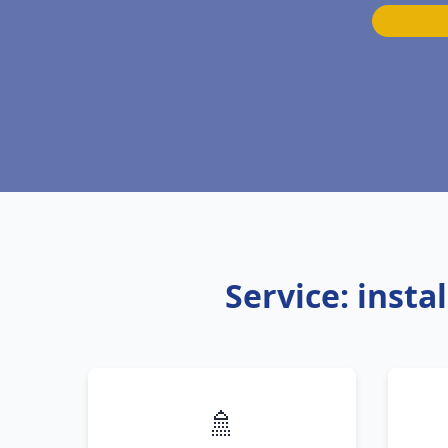
Service: inst
🚿