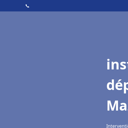
📞
ins
dé
Ma
Intervent