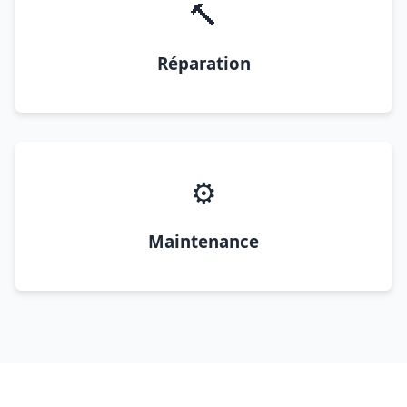
🔨
Réparation
⚙️
Maintenance