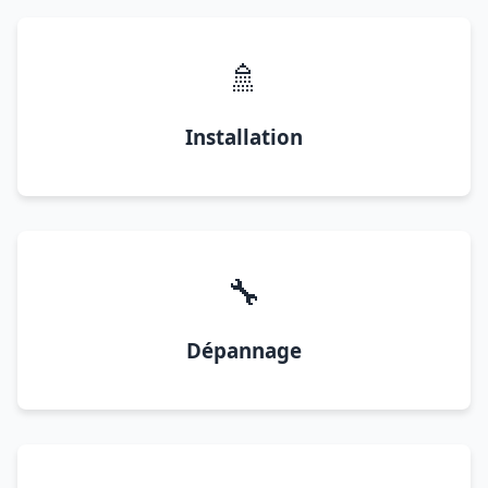
🚿
Installation
🔧
Dépannage