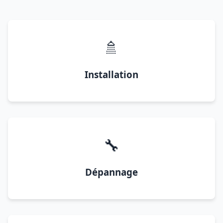
🚿
Installation
🔧
Dépannage