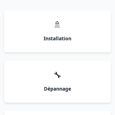
🚿
Installation
🔧
Dépannage