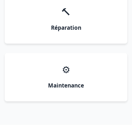
🔨
Réparation
⚙️
Maintenance