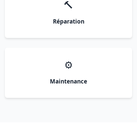
🔨
Réparation
⚙️
Maintenance