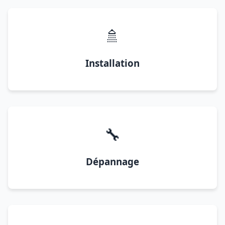
🚿
Installation
🔧
Dépannage