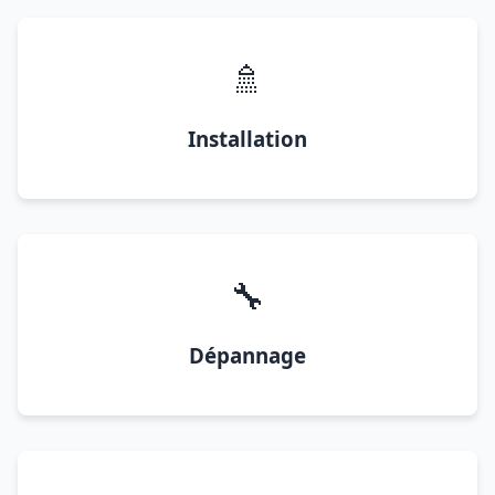
🚿
Installation
🔧
Dépannage