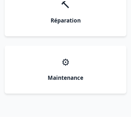
🔨
Réparation
⚙️
Maintenance