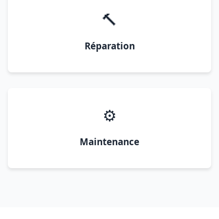
🔨
Réparation
⚙️
Maintenance