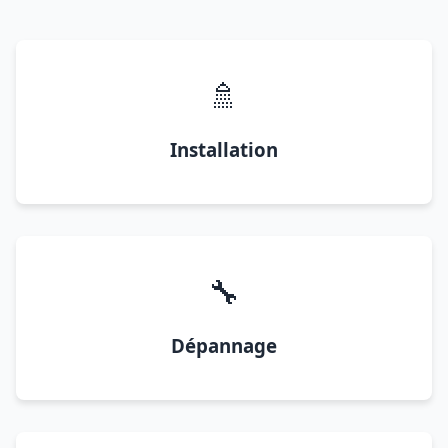
🚿
Installation
🔧
Dépannage