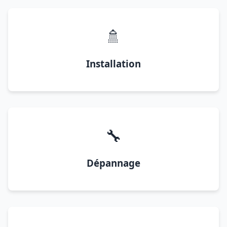
🚿
Installation
🔧
Dépannage