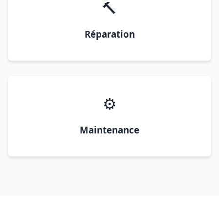
🔨
Réparation
⚙️
Maintenance