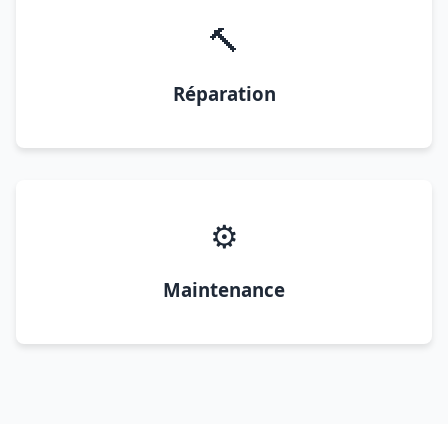
🔨
Réparation
⚙️
Maintenance