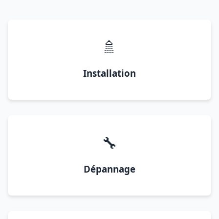
🚿
Installation
🔧
Dépannage