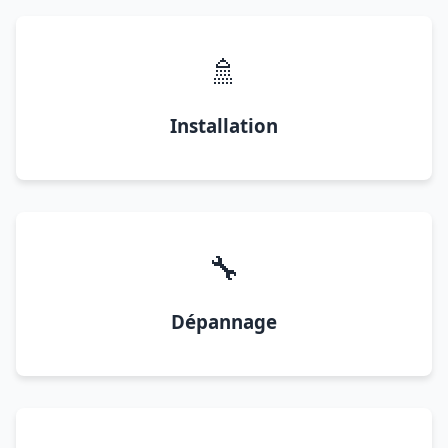
🚿
Installation
🔧
Dépannage