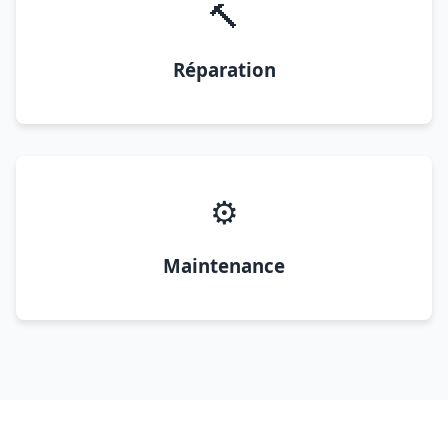
🔨
Réparation
⚙️
Maintenance