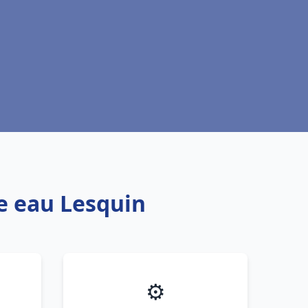
fe eau Lesquin
⚙️