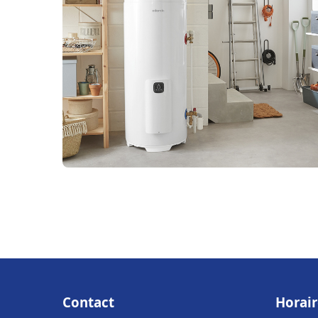
Contact
Horair