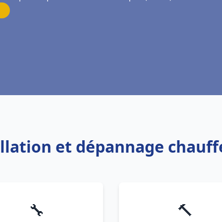
allation et dépannage chauf
🔧
🔨