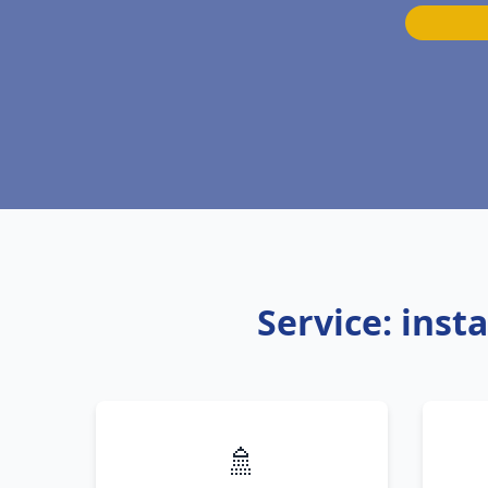
Service: inst
🚿