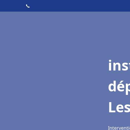
📞
ins
dé
Le
Interventi