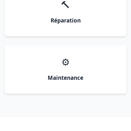
🔨
Réparation
⚙️
Maintenance