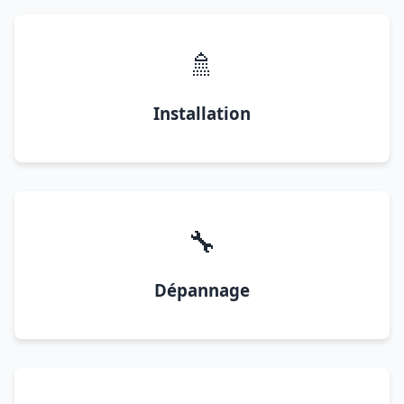
🚿
Installation
🔧
Dépannage