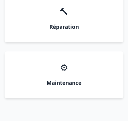
🔨
Réparation
⚙️
Maintenance