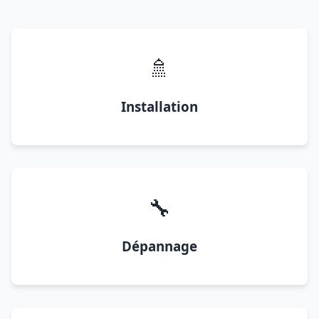
🚿
Installation
🔧
Dépannage