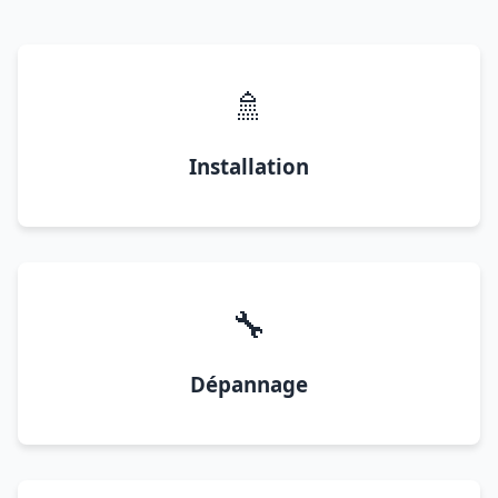
🚿
Installation
🔧
Dépannage