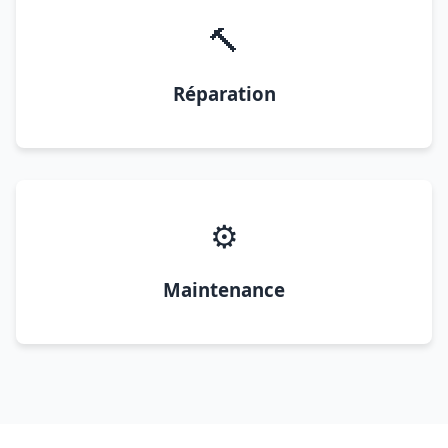
🔨
Réparation
⚙️
Maintenance