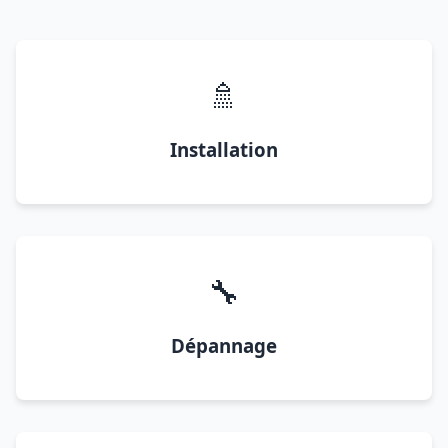
🚿
Installation
🔧
Dépannage