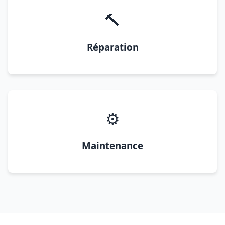
🔨
Réparation
⚙️
Maintenance