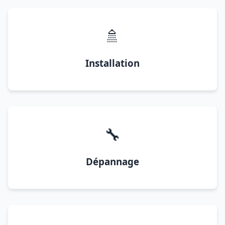
🚿
Installation
🔧
Dépannage