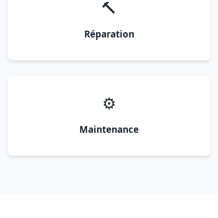
🔨
Réparation
⚙️
Maintenance