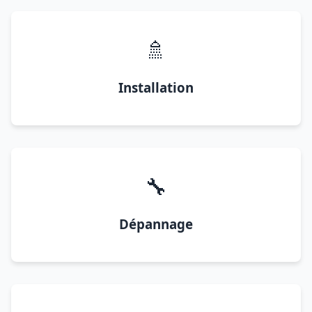
🚿
Installation
🔧
Dépannage