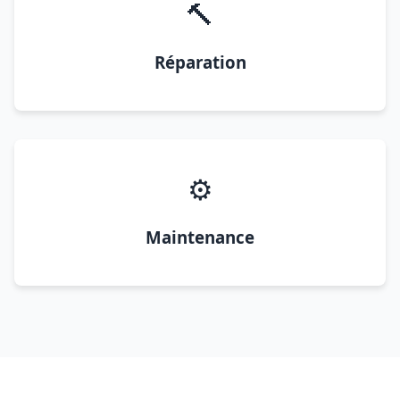
🔨
Réparation
⚙️
Maintenance