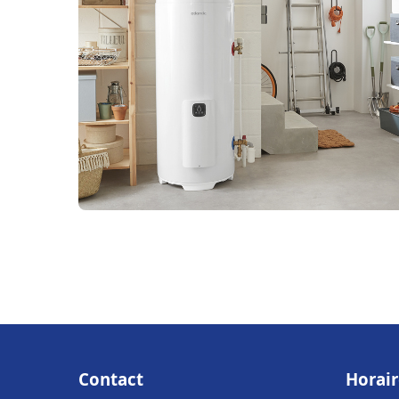
Contact
Horair