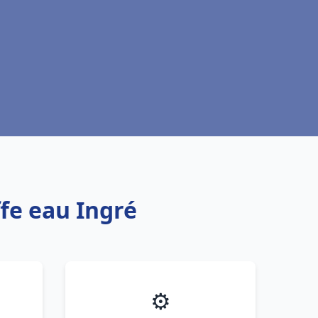
ffe eau Ingré
⚙️