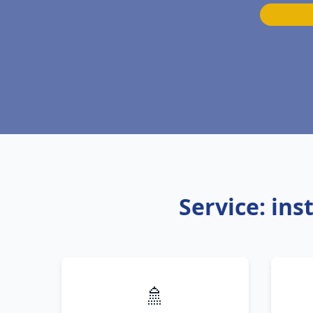
Service: ins
🚿