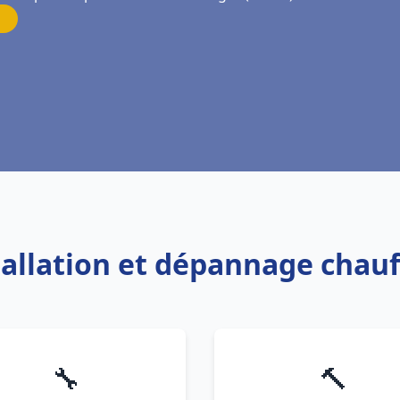
tallation et dépannage chau
🔧
🔨