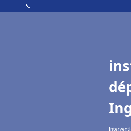
📞
ins
dé
In
Interventi