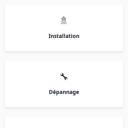
🚿
Installation
🔧
Dépannage