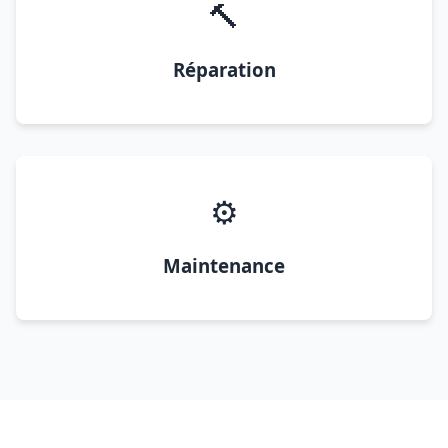
🔨
Réparation
⚙️
Maintenance