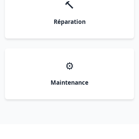
🔨
Réparation
⚙️
Maintenance