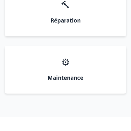
🔨
Réparation
⚙️
Maintenance