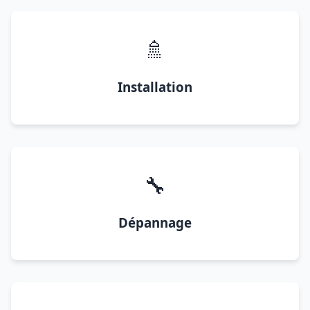
🚿
Installation
🔧
Dépannage