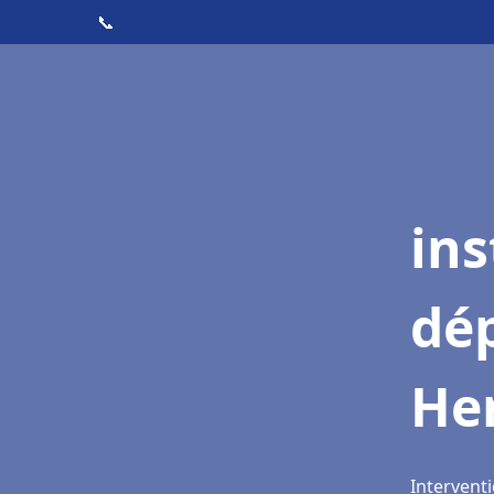
📞
ins
dé
He
Intervent