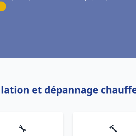
allation et dépannage chauf
🔧
🔨