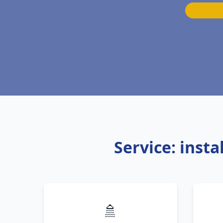
Service: inst
🚿