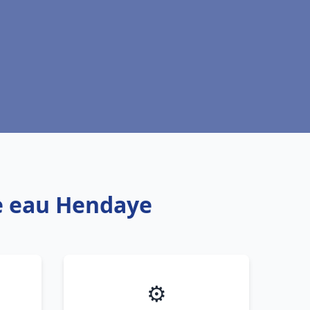
fe eau Hendaye
⚙️