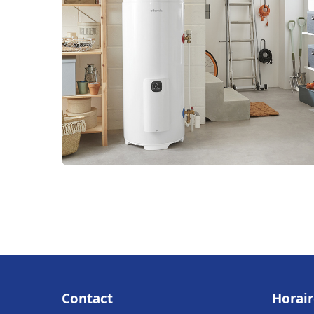
Contact
Horair