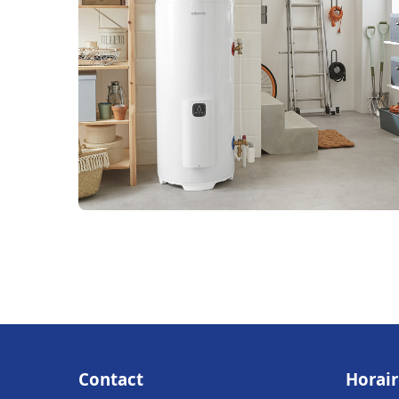
Contact
Horair