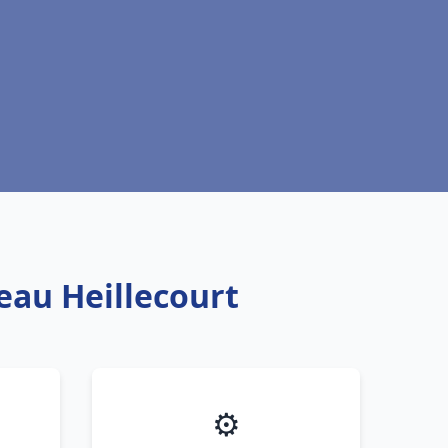
eau Heillecourt
⚙️