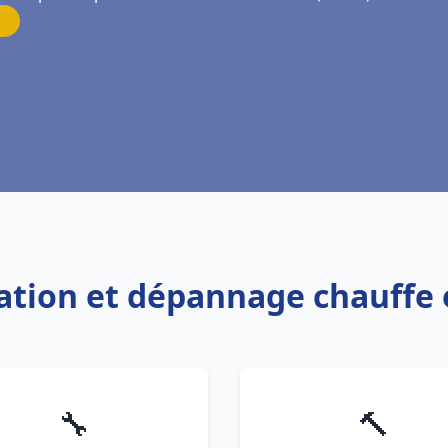
llation et dépannage chauffe 
🔧
🔨