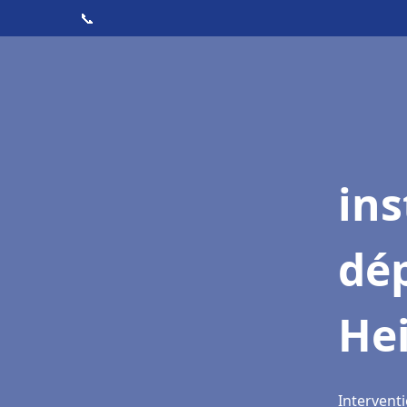
📞
ins
dé
Hei
Interventi