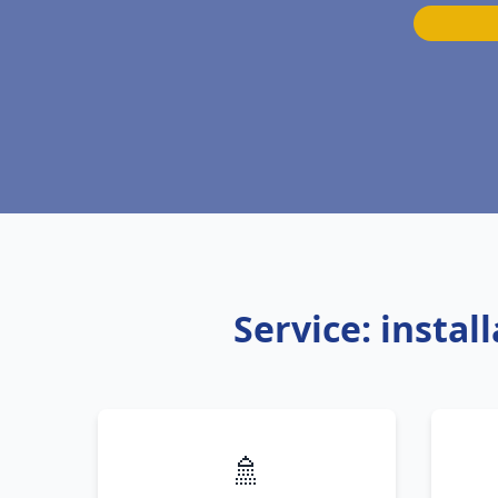
Service: insta
🚿