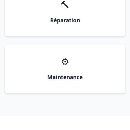
🔨
Réparation
⚙️
Maintenance