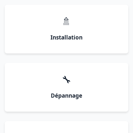
🚿
Installation
🔧
Dépannage