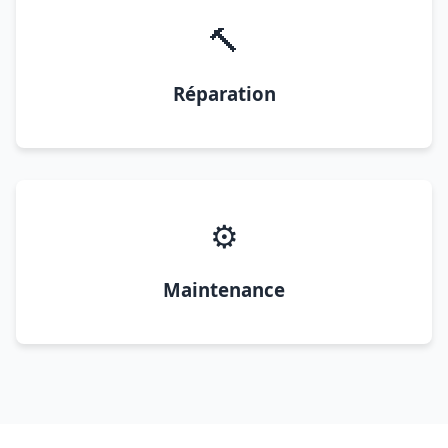
🔨
Réparation
⚙️
Maintenance