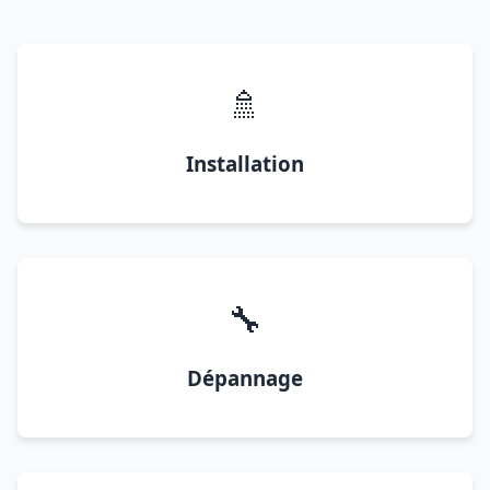
🚿
Installation
🔧
Dépannage