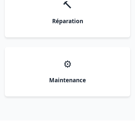
🔨
Réparation
⚙️
Maintenance