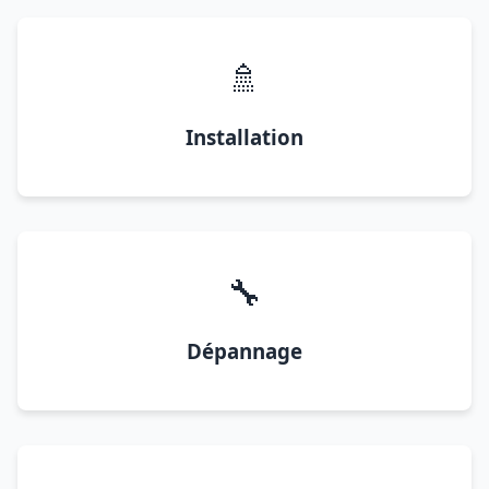
🚿
Installation
🔧
Dépannage