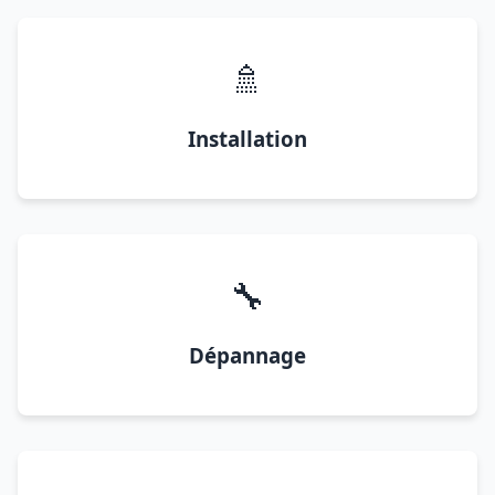
🚿
Installation
🔧
Dépannage