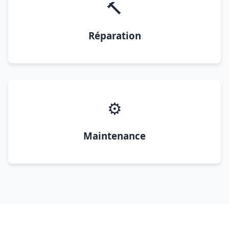
🔨
Réparation
⚙️
Maintenance