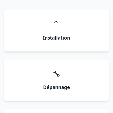
🚿
Installation
🔧
Dépannage