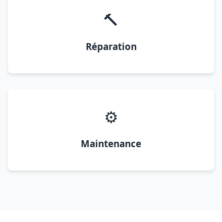
🔨
Réparation
⚙️
Maintenance