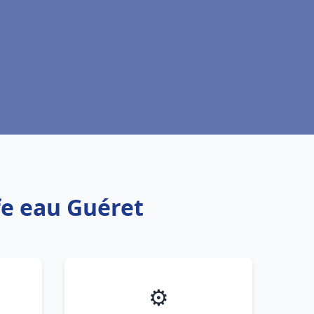
fe eau Guéret
⚙️