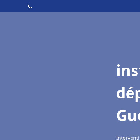
📞
ins
dé
Gu
Interventi