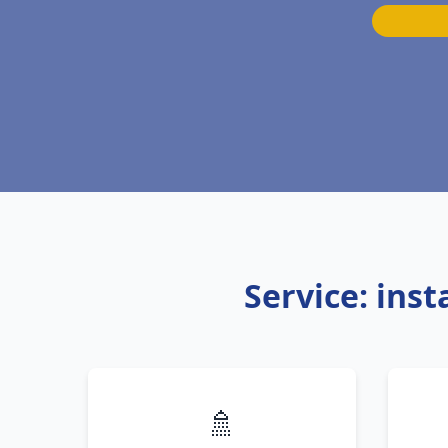
Service: ins
🚿