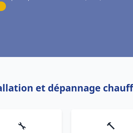
tallation et dépannage chauf
🔧
🔨