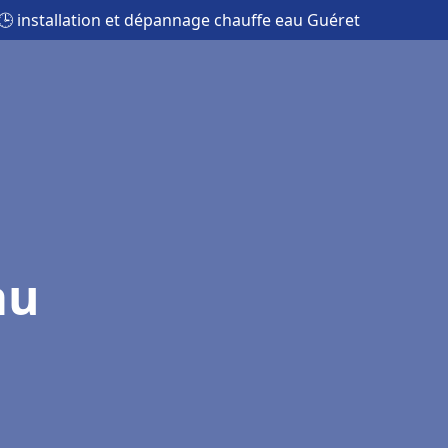
🕒 installation et dépannage chauffe eau Guéret
au