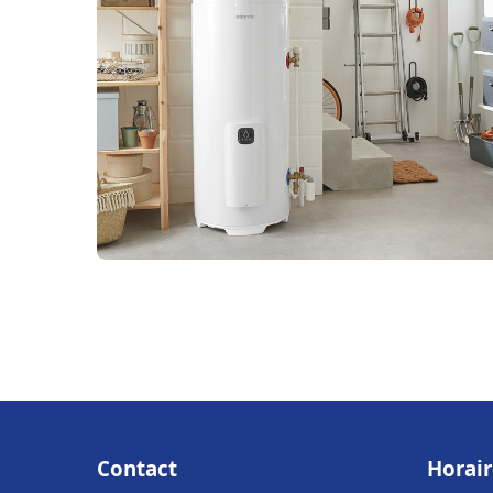
Contact
Horair