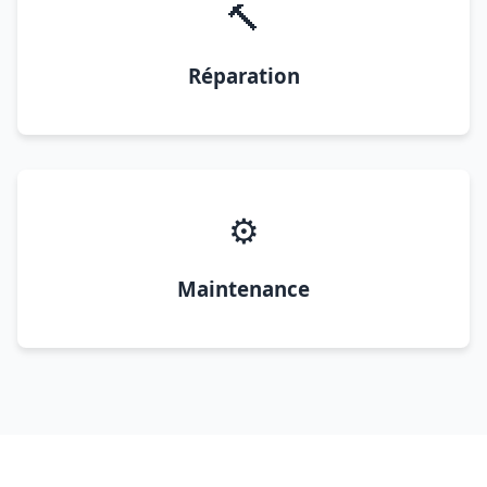
🔨
Réparation
⚙️
Maintenance