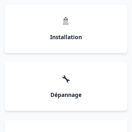
🚿
Installation
🔧
Dépannage