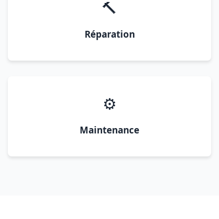
🔨
Réparation
⚙️
Maintenance