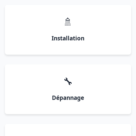
🚿
Installation
🔧
Dépannage