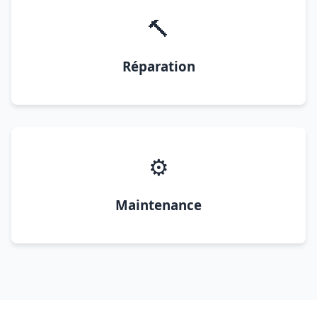
🔨
Réparation
⚙️
Maintenance