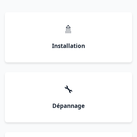
🚿
Installation
🔧
Dépannage