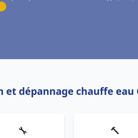
on et dépannage chauffe eau
🔧
🔨