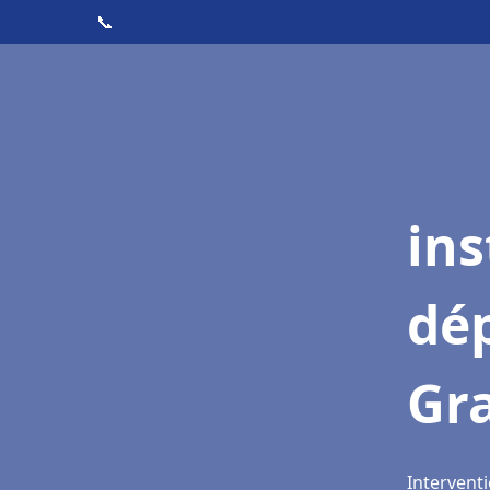
📞
ins
dé
Gra
Interventi