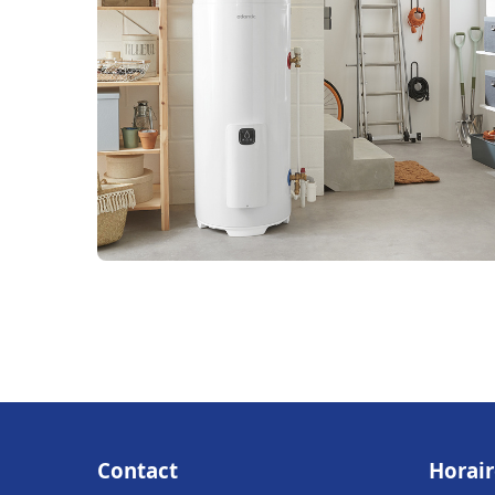
Contact
Horair