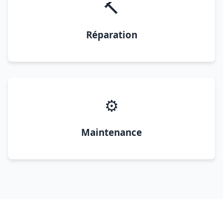
🔨
Réparation
⚙️
Maintenance