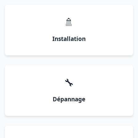
🚿
Installation
🔧
Dépannage