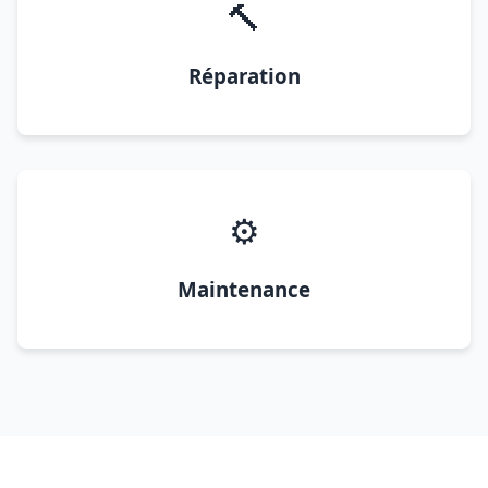
🔨
Réparation
⚙️
Maintenance