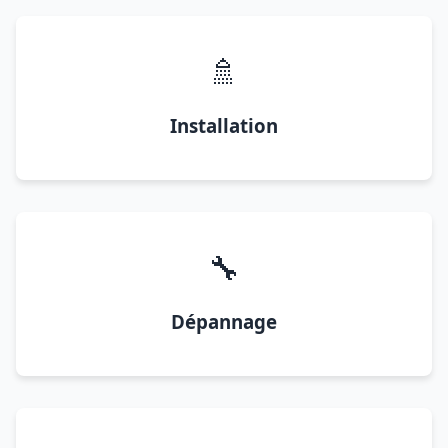
🚿
Installation
🔧
Dépannage