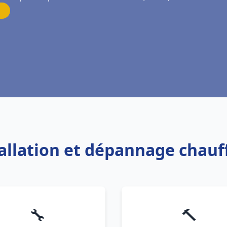
tallation et dépannage chau
🔧
🔨