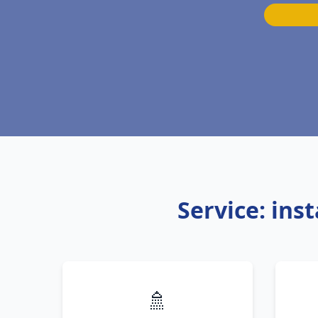
Service: ins
🚿