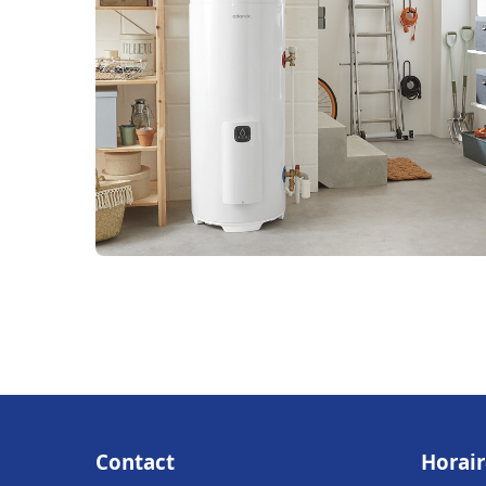
Contact
Horair