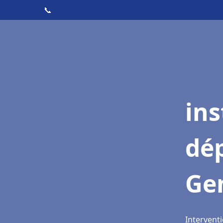
📞
ins
dé
Ge
Intervent