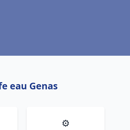
ffe eau Genas
⚙️