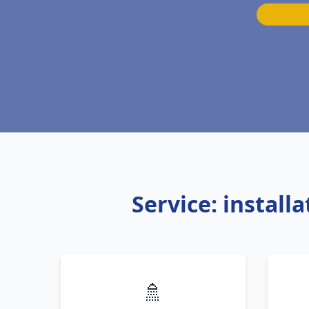
Service: instal
🚿