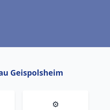
eau Geispolsheim
⚙️