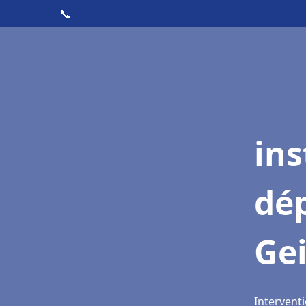
📞
ins
dé
Ge
Intervent