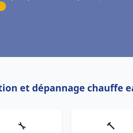
lation et dépannage chauffe 
🔧
🔨