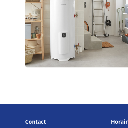
Contact
Horair