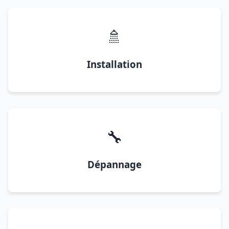
🚿
Installation
🔧
Dépannage