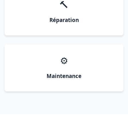
🔨
Réparation
⚙️
Maintenance