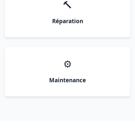
🔨
Réparation
⚙️
Maintenance