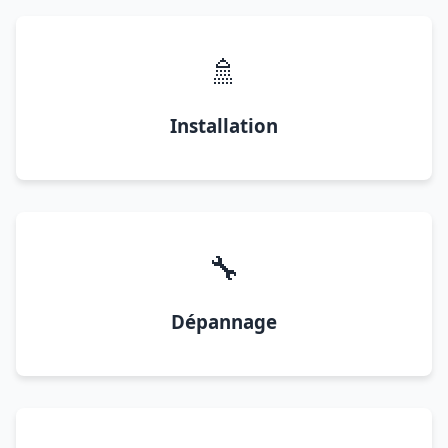
🚿
Installation
🔧
Dépannage