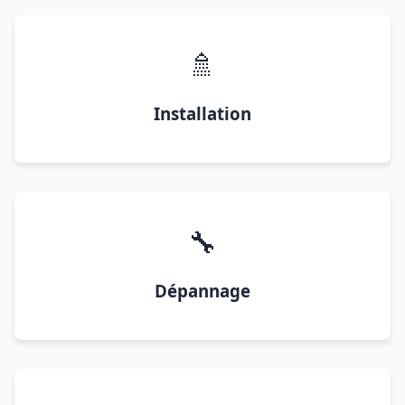
🚿
Installation
🔧
Dépannage