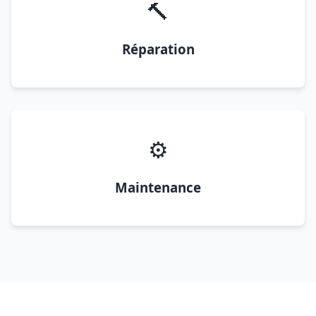
🔨
Réparation
⚙️
Maintenance