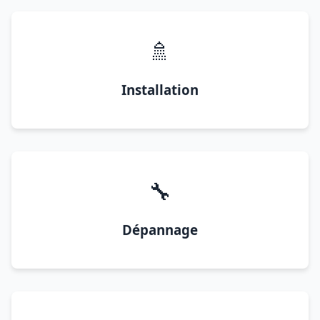
🚿
Installation
🔧
Dépannage