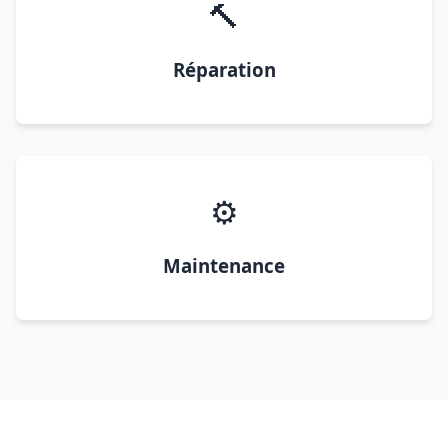
🔨
Réparation
⚙️
Maintenance