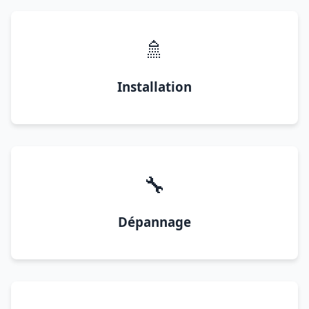
🚿
Installation
🔧
Dépannage