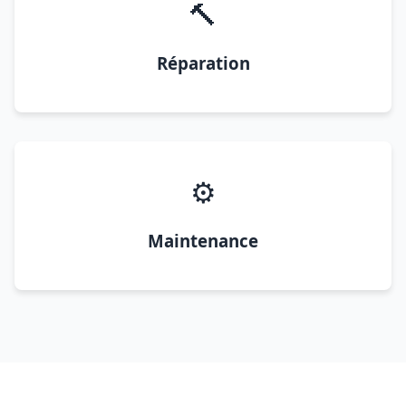
🔨
Réparation
⚙️
Maintenance