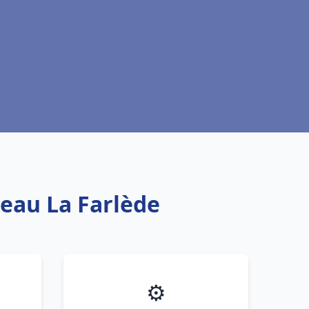
 eau La Farlède
⚙️