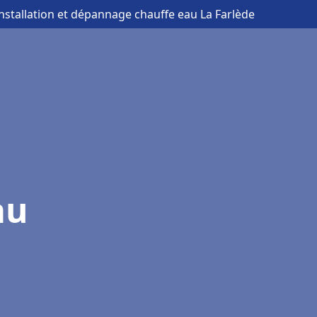
installation et dépannage chauffe eau La Farlède
au