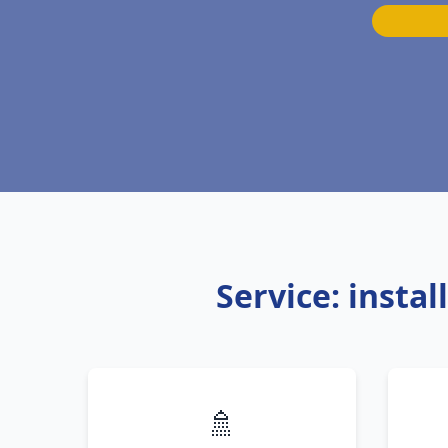
Service: insta
🚿