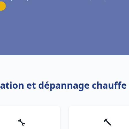
llation et dépannage chauffe
🔧
🔨