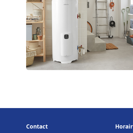
Contact
Horair